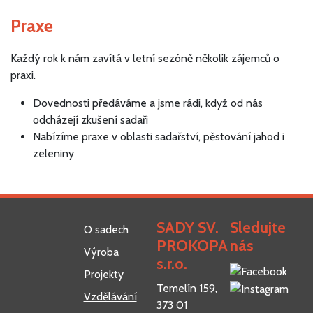
Praxe
Každý rok k nám zavítá v letní sezóně několik zájemců o
praxi.
Dovednosti předáváme a jsme rádi, když od nás
odcházejí zkušení sadaři
Nabízíme praxe v oblasti sadařství, pěstování jahod i
zeleniny
SADY SV.
Sledujte
O sadech
PROKOPA
nás
Výroba
s.r.o.
Projekty
Temelín 159,
Vzdělávání
373 01