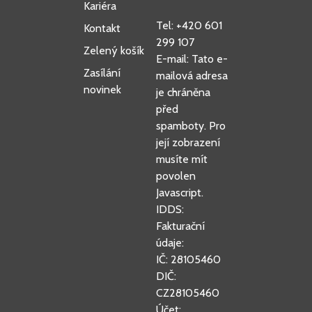
Kariéra
Tel: +420 601
Kontakt
299 107
Zelený košík
E-mail:
Tato e-
Zasílání
mailová adresa
novinek
je chráněna
před
spamboty. Pro
její zobrazení
musíte mít
povolen
Javascript.
IDDS:
Fakturační
údaje:
IČ: 28105460
DIČ:
CZ28105460
Účet: