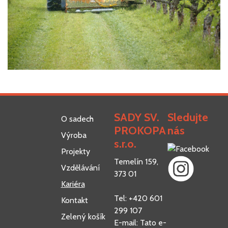
SADY SV.
Sledujte
O sadech
PROKOPA
nás
Výroba
s.r.o.
Projekty
Temelín 159,
Vzdělávání
373 01
Kariéra
Tel: +420 601
Kontakt
299 107
Zelený košík
E-mail:
Tato e-